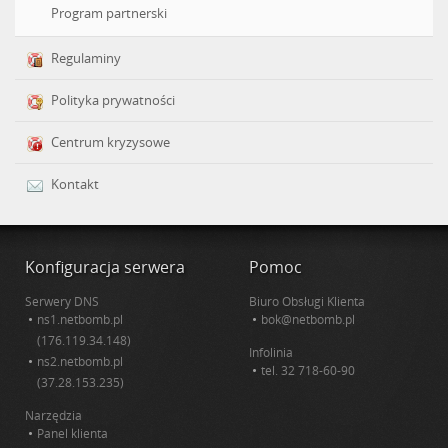
Program partnerski
Regulaminy
Polityka prywatności
Centrum kryzysowe
Kontakt
Konfiguracja serwera
Pomoc
Serwery DNS
Biuro Obsługi Klienta
ns1.netbomb.pl
bok@netbomb.pl
(176.119.34.148)
Infolinia
ns2.netbomb.pl
tel.
32 718-60-90
(37.28.153.235)
Narzędzia
Panel klienta