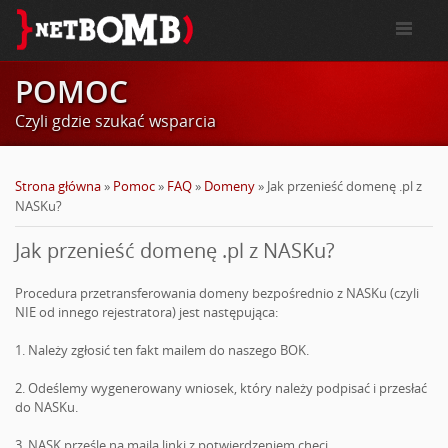
POMOC
Czyli gdzie szukać wsparcia
Strona główna
»
Pomoc
»
FAQ
»
Domeny
»
Jak przenieść domenę .pl z
NASKu?
Jak przenieść domenę .pl z NASKu?
Procedura przetransferowania domeny bezpośrednio z NASKu (czyli
NIE od innego rejestratora) jest następująca:
1. Należy zgłosić ten fakt mailem do naszego BOK.
2. Odeślemy wygenerowany wniosek, który należy podpisać i przesłać
do NASKu.
3. NASK prześle na maila linki z potwierdzeniem chęci