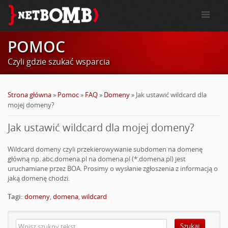
POMOC
Czyli gdzie szukać wsparcia
Strona główna
»
Pomoc
»
FAQ
»
Domeny
»
Jak ustawić wildcard dla
mojej domeny?
Jak ustawić wildcard dla mojej domeny?
Wildcard domeny czyli przekierowywanie subdomen na domenę
główną np. abc.domena.pl na domena.pl (*.domena.pl) jest
uruchamiane przez BOA. Prosimy o wysłanie zgłoszenia z informacją o
jaką domenę chodzi.
Tagi:
domeny
,
domena
,
wildcard
Szukaj