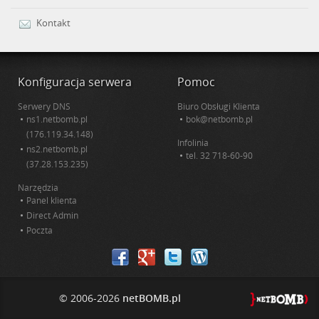
Kontakt
Konfiguracja serwera
Pomoc
Serwery DNS
Biuro Obsługi Klienta
ns1.netbomb.pl
bok@netbomb.pl
(176.119.34.148)
Infolinia
ns2.netbomb.pl
tel.
32 718-60-90
(37.28.153.235)
Narzędzia
Panel klienta
Direct Admin
Poczta
© 2006-2026
netBOMB.pl