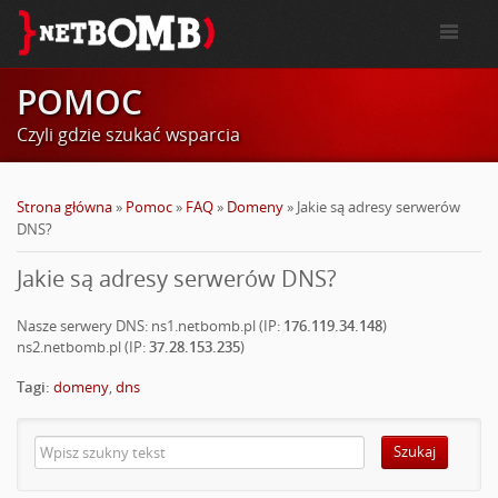
POMOC
Czyli gdzie szukać wsparcia
Strona główna
»
Pomoc
»
FAQ
»
Domeny
»
Jakie są adresy serwerów
DNS?
Jakie są adresy serwerów DNS?
Nasze serwery DNS: ns1.netbomb.pl (IP:
176.119.34.148
)
ns2.netbomb.pl (IP:
37.28.153.235
)
Tagi:
domeny
,
dns
Szukaj