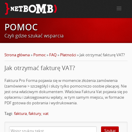
POMOC
Czyli gdzie szukać wsparcia
Strona główna
»
Pomoc
»
FAQ
»
Płatności
»
Jak otrzymać fakturę VAT?
Jak otrzymać fakturę VAT?
Faktura Pro Forma pojawia się w momencie złożenia zamówienia
(zamówienie > szczegóły) i służy tylko pomocniczo osobie płacącej. Nie
jest ona właściwym dokumentem. Właściwa Faktura Vat pojawia się po
opłaceniu i zaksięgowaniu wpłaty, w tym samym miejscu, w formacie
PDF gotowa do pobrania i wydrukowania.
Tagi:
faktura
,
faktury
,
vat
Szukaj