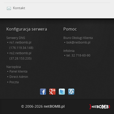
Kontakt
Konfiguracja serwera
Pomoc
Serwery DNS
Biuro Obsługi Klienta
ns1.netbomb.pl
bok@netbomb.pl
(176.119.34.148)
Infolinia
ns2.netbomb.pl
tel.
32 718-60-90
(37.28.153.235)
Narzędzia
Panel klienta
Direct Admin
Poczta
© 2006-2026
netBOMB.pl